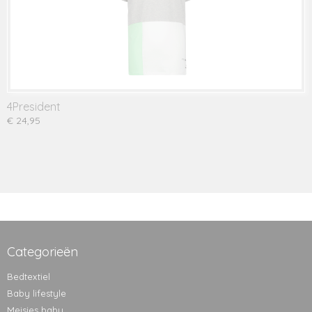
4President
€ 24,95
Categorieën
Bedtextiel
Baby lifestyle
Meisjes baby