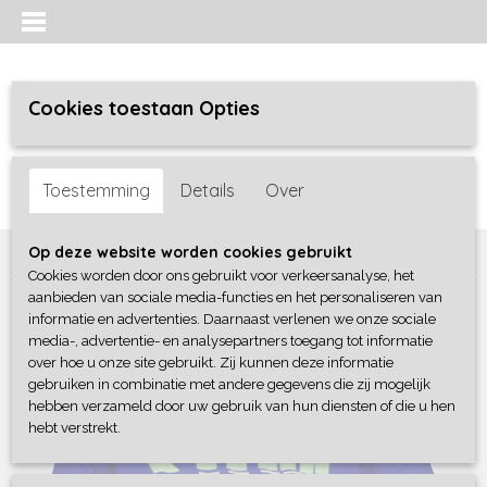
Cookies toestaan Opties
Inloggen
Registreren
UW WINKELWAGEN
Toestemming
Details
Over
Geen producten
(0)
Home
>
Jongens
>
Shirts / Polo's / Overhemd
>
4President
Op deze website worden cookies gebruikt
Cookies worden door ons gebruikt voor verkeersanalyse, het
aanbieden van sociale media-functies en het personaliseren van
informatie en advertenties. Daarnaast verlenen we onze sociale
media-, advertentie- en analysepartners toegang tot informatie
over hoe u onze site gebruikt. Zij kunnen deze informatie
gebruiken in combinatie met andere gegevens die zij mogelijk
hebben verzameld door uw gebruik van hun diensten of die u hen
hebt verstrekt.