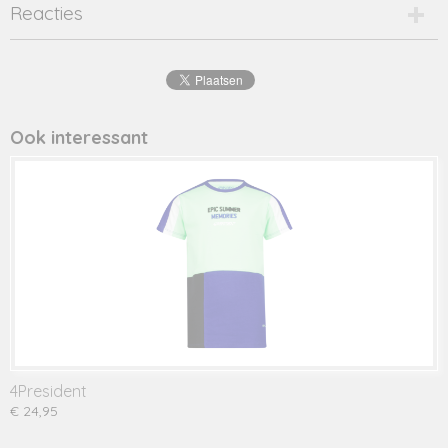
Productcode
Reacties
evan-16603
EAN code
8720001
Productcode leverancier
evan
Ook interessant
4President
€ 24,95