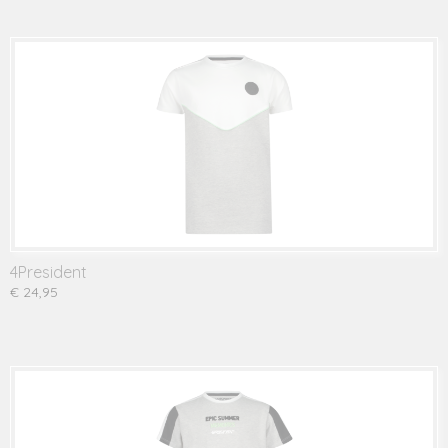
4President
€ 24,95