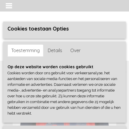
Cookies toestaan Opties
Inloggen
Registreren
UW WINKELWAGEN
Toestemming
Details
Over
Geen producten
(0)
Home
>
Jongens
>
Shirts / Polo's / Overhemd
>
Blue Seven
Op deze website worden cookies gebruikt
Cookies worden door ons gebruikt voor verkeersanalyse, het
aanbieden van sociale media-functies en het personaliseren van
informatie en advertenties. Daarnaast verlenen we onze sociale
media-, advertentie- en analysepartners toegang tot informatie
over hoe u onze site gebruikt. Zij kunnen deze informatie
gebruiken in combinatie met andere gegevens die zij mogelijk
hebben verzameld door uw gebruik van hun diensten of die u hen
hebt verstrekt.