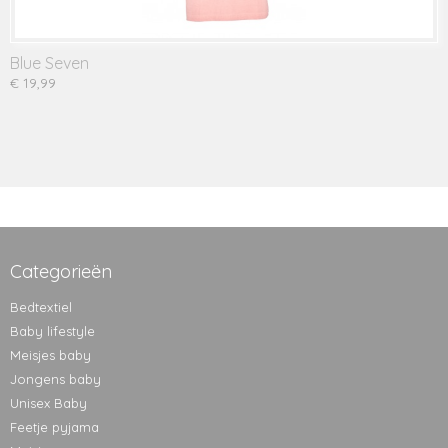
Blue Seven
€ 19,99
Categorieën
Bedtextiel
Baby lifestyle
Meisjes baby
Jongens baby
Unisex Baby
Feetje pyjama