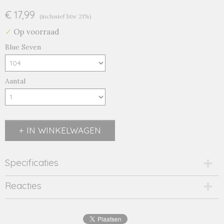
€ 17,99
(inclusief btw 21%)
✓
Op voorraad
Blue Seven
Aantal
IN WINKELWAGEN
Specificaties
Productcode
Reacties
850728-19312
Productcode leverancier
850728