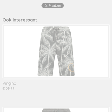
8720834
Productcode leverancier
SS24KBN30023
Ook interessant
Vingino
€ 39,99