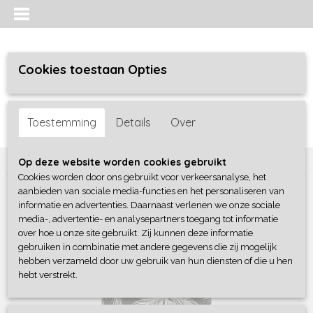
Cookies toestaan Opties
Inloggen
Registreren
UW WINKELWAGEN
Toestemming
Details
Over
Geen producten
(0)
Home
>
Jongens
>
Shirts / Polo's / Overhemd
>
Vingino
Op deze website worden cookies gebruikt
Cookies worden door ons gebruikt voor verkeersanalyse, het
aanbieden van sociale media-functies en het personaliseren van
informatie en advertenties. Daarnaast verlenen we onze sociale
media-, advertentie- en analysepartners toegang tot informatie
over hoe u onze site gebruikt. Zij kunnen deze informatie
gebruiken in combinatie met andere gegevens die zij mogelijk
hebben verzameld door uw gebruik van hun diensten of die u hen
hebt verstrekt.