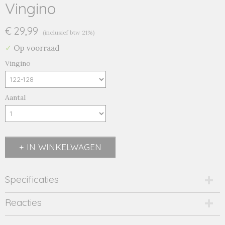
Vingino
€ 29,99
(inclusief btw 21%)
✓
Op voorraad
Vingino
Aantal
IN WINKELWAGEN
Specificaties
Productcode
Reacties
SS24KBN300023-1510
EAN code