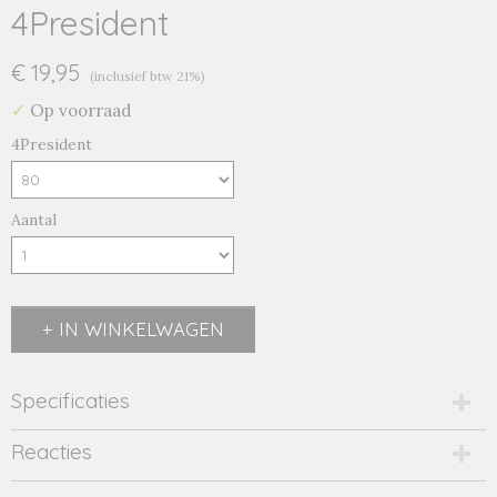
4President
€ 19,95
(inclusief btw 21%)
✓
Op voorraad
4President
Aantal
IN WINKELWAGEN
Specificaties
Productcode
Reacties
thomas/black-20587
EAN code