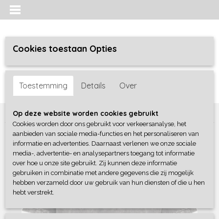
Cookies toestaan Opties
Inloggen
Registreren
UW WINKELWAGEN
Toestemming
Details
Over
Geen producten
(0)
Home
>
Jongens
>
Shirts / Polo's / Overhemd
>
4President
Op deze website worden cookies gebruikt
Cookies worden door ons gebruikt voor verkeersanalyse, het
aanbieden van sociale media-functies en het personaliseren van
informatie en advertenties. Daarnaast verlenen we onze sociale
media-, advertentie- en analysepartners toegang tot informatie
over hoe u onze site gebruikt. Zij kunnen deze informatie
gebruiken in combinatie met andere gegevens die zij mogelijk
hebben verzameld door uw gebruik van hun diensten of die u hen
hebt verstrekt.