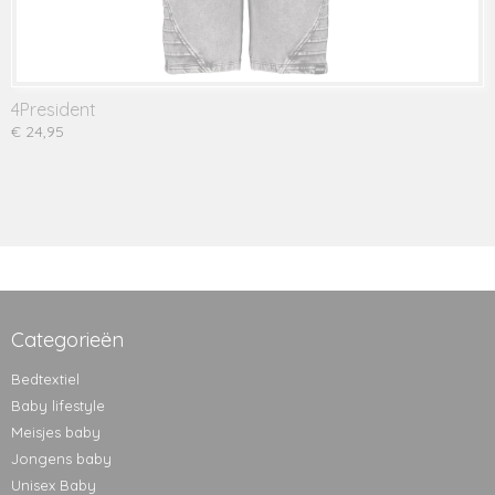
4President
€ 24,95
Categorieën
Bedtextiel
Baby lifestyle
Meisjes baby
Jongens baby
Unisex Baby