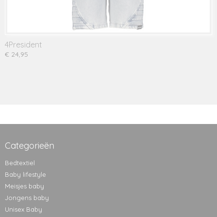
4President
€ 24,95
Categorieën
Bedtextiel
Baby lifestyle
Meisjes baby
Jongens baby
Unisex Baby