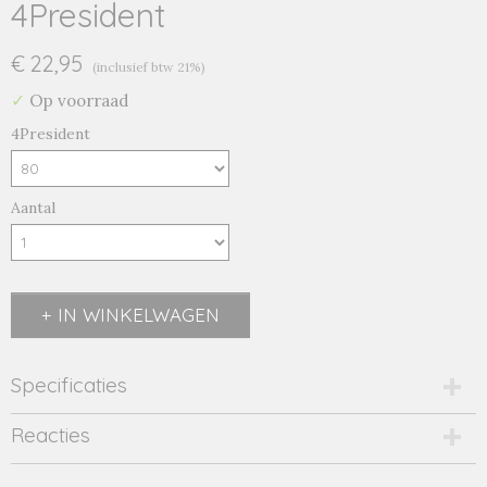
4President
€ 22,95
(inclusief btw 21%)
✓
Op voorraad
4President
Aantal
IN WINKELWAGEN
Specificaties
Productcode
Reacties
tigo/bleach-20608
EAN code