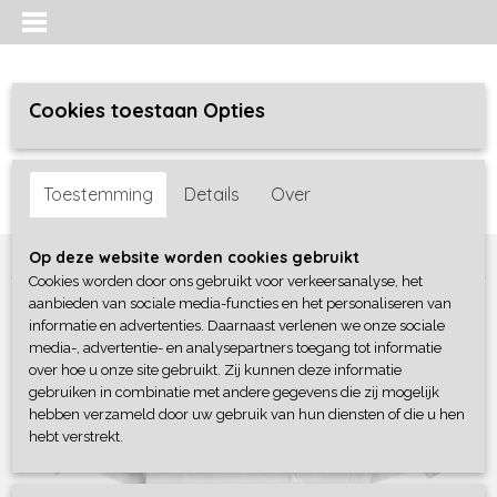
Cookies toestaan Opties
Inloggen
Registreren
UW WINKELWAGEN
Toestemming
Details
Over
Geen producten
(0)
Home
>
Jongens
>
Shirts / Polo's / Overhemd
>
4President
Op deze website worden cookies gebruikt
Cookies worden door ons gebruikt voor verkeersanalyse, het
aanbieden van sociale media-functies en het personaliseren van
informatie en advertenties. Daarnaast verlenen we onze sociale
media-, advertentie- en analysepartners toegang tot informatie
over hoe u onze site gebruikt. Zij kunnen deze informatie
gebruiken in combinatie met andere gegevens die zij mogelijk
hebben verzameld door uw gebruik van hun diensten of die u hen
hebt verstrekt.