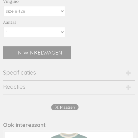
Vingino
Aantal
IN WINKELWAGEN
Specificaties
Productcode
Reacties
AW24KBN34010
Productcode leverancier
AW24KBN34010
Ook interessant