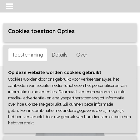
Cookies toestaan Opties
Inloggen
Registreren
UW WINKELWAGEN
Toestemming
Details
Over
Geen producten
(0)
Home
>
Jongens
>
Sweaters / Truien / Vesten
>
Vingino
Op deze website worden cookies gebruikt
Cookies worden door ons gebruikt voor verkeersanalyse, het
aanbieden van sociale media-functies en het personaliseren van
informatie en advertenties. Daarnaast verlenen we onze sociale
media-, advertentie- en analysepartners toegang tot informatie
over hoe u onze site gebruikt. Zij kunnen deze informatie
gebruiken in combinatie met andere gegevens die zij mogelijk
hebben verzameld door uw gebruik van hun diensten of die u hen
hebt verstrekt.