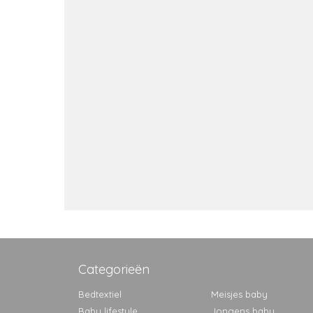
Categorieën
Bedtextiel
Meisjes baby
Baby lifestyle
Jongens baby