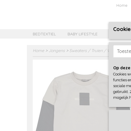
Home
Cookie
BEDTEXTIEL
BABY LIFESTYLE
MEISJES B
Home
>
Jongens
>
Sweaters / Truien / Vesten
>
Qu
Toest
Op deze
Cookies w
functies e
sociale me
gebruikt. 
mogelijk 