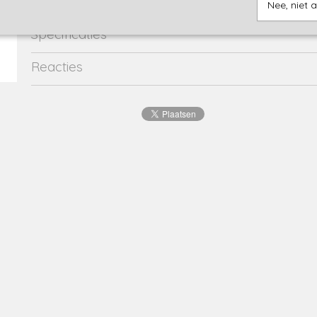
Nee, niet 
Specificaties
Productcode
danick-21700
Reacties
Productcode leverancier
danick