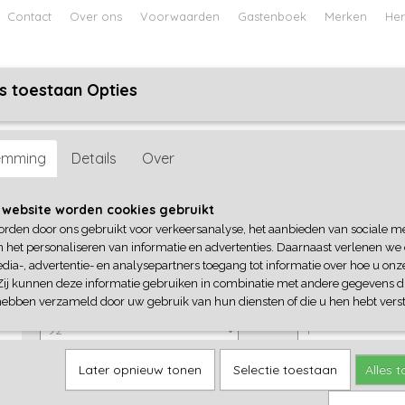
Contact
Over ons
Voorwaarden
Gastenboek
Merken
Her
s toestaan Opties
ABY
JONGENS BABY
UNISEX BABY
FEETJE PYJAMA
api
emming
Details
Over
Quapi
 website worden cookies gebruikt
orden door ons gebruikt voor verkeersanalyse, het aanbieden van sociale m
€ 27,99
(inclusief btw 21%)
n het personaliseren van informatie en advertenties. Daarnaast verlenen we
dia-, advertentie- en analysepartners toegang tot informatie over hoe u onze
✓
Op voorraad
Zij kunnen deze informatie gebruiken in combinatie met andere gegevens di
Quapi
Aantal
hebben verzameld door uw gebruik van hun diensten of die u hen hebt verst
Later opnieuw tonen
Selectie toestaan
Alles 
IN WINKELWAGEN