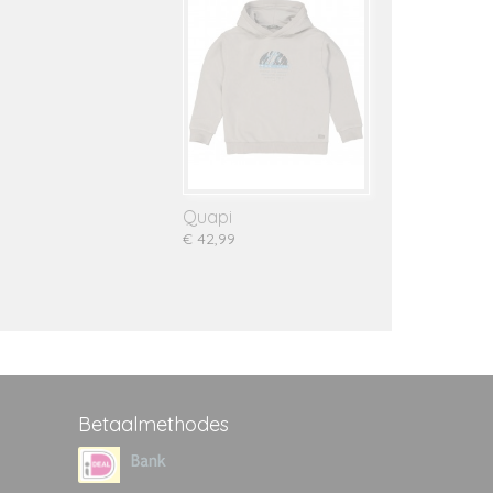
Quapi
€ 42,99
Betaalmethodes