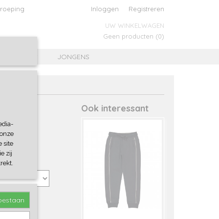
roeping
Inloggen
Registreren
UW WINKELWAGEN
Geen producten
(0)
MEISJES
JONGENS
Ook interessant
edia-
 onze
 site
e zij
rekt.
toestaan