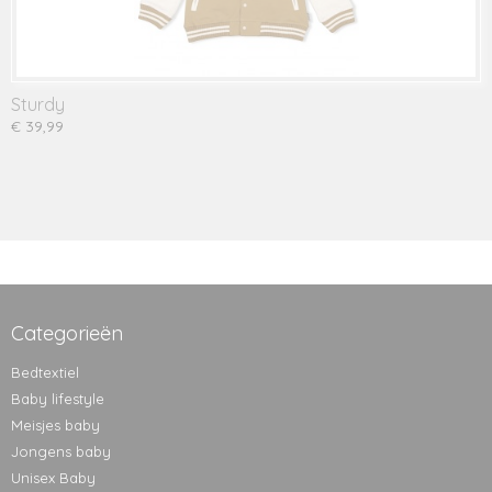
Sturdy
€ 39,99
Categorieën
Bedtextiel
Baby lifestyle
Meisjes baby
Jongens baby
Unisex Baby