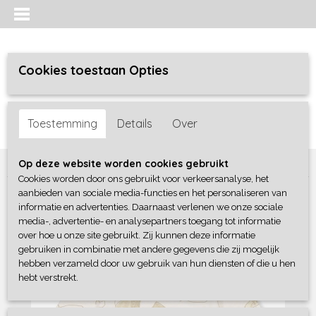
Cookies toestaan Opties
Inloggen
Registreren
UW WINKELWAGEN
Toestemming
Details
Over
Geen producten
(0)
Home
>
Jongens
>
Sweaters / Truien / Vesten
>
Sturdy
Op deze website worden cookies gebruikt
Cookies worden door ons gebruikt voor verkeersanalyse, het
aanbieden van sociale media-functies en het personaliseren van
informatie en advertenties. Daarnaast verlenen we onze sociale
media-, advertentie- en analysepartners toegang tot informatie
over hoe u onze site gebruikt. Zij kunnen deze informatie
gebruiken in combinatie met andere gegevens die zij mogelijk
hebben verzameld door uw gebruik van hun diensten of die u hen
hebt verstrekt.