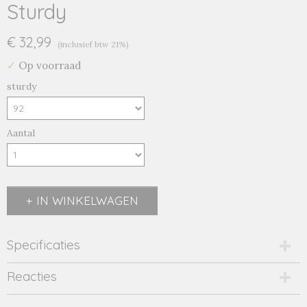
Sturdy
€ 32,99
(inclusief btw 21%)
✓
Op voorraad
sturdy
Aantal
IN WINKELWAGEN
Specificaties
Productcode
Reacties
71600568-21958
Productcode leverancier