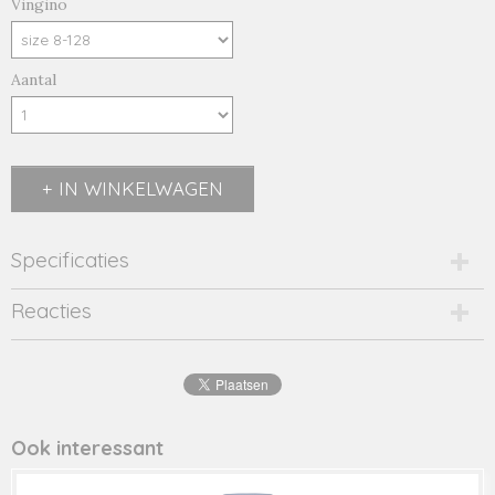
Vingino
Aantal
IN WINKELWAGEN
Specificaties
Productcode
Reacties
AW24KBN34014-1404-22243
Productcode leverancier
AW24KBN34014
Ook interessant