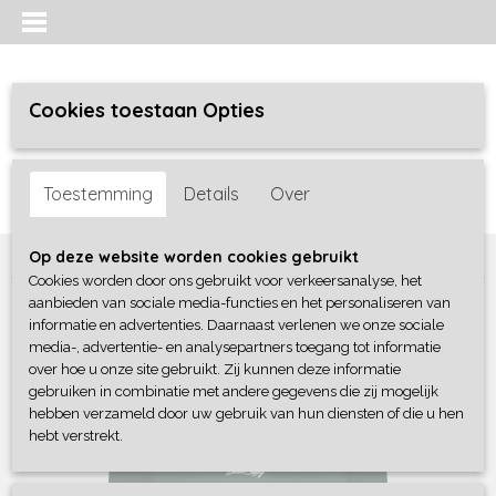
Cookies toestaan Opties
Inloggen
Registreren
UW WINKELWAGEN
Toestemming
Details
Over
Geen producten
(0)
Home
>
Jongens
>
Sweaters / Truien / Vesten
>
Vingino
Op deze website worden cookies gebruikt
Cookies worden door ons gebruikt voor verkeersanalyse, het
aanbieden van sociale media-functies en het personaliseren van
informatie en advertenties. Daarnaast verlenen we onze sociale
media-, advertentie- en analysepartners toegang tot informatie
over hoe u onze site gebruikt. Zij kunnen deze informatie
gebruiken in combinatie met andere gegevens die zij mogelijk
hebben verzameld door uw gebruik van hun diensten of die u hen
hebt verstrekt.