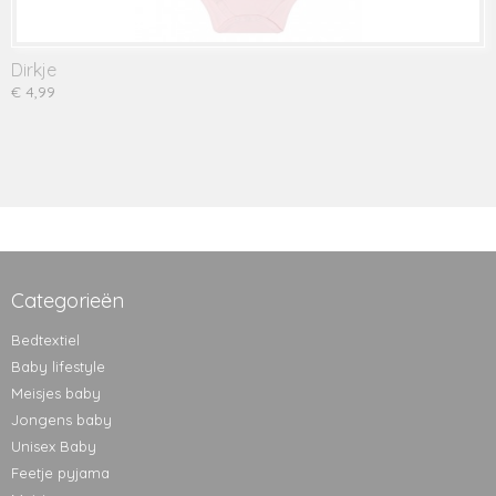
Dirkje
€ 4,99
Categorieën
Bedtextiel
Baby lifestyle
Meisjes baby
Jongens baby
Unisex Baby
Feetje pyjama