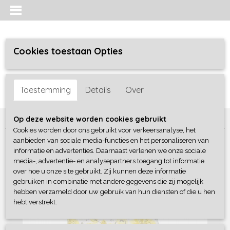
Cookies toestaan Opties
Inloggen
Registreren
UW WINKELWAGEN
Toestemming
Details
Over
Geen producten
(0)
Home
>
Meisjes baby
>
boxpakjes / rompers
>
Blue Seven
Op deze website worden cookies gebruikt
Cookies worden door ons gebruikt voor verkeersanalyse, het
aanbieden van sociale media-functies en het personaliseren van
informatie en advertenties. Daarnaast verlenen we onze sociale
media-, advertentie- en analysepartners toegang tot informatie
over hoe u onze site gebruikt. Zij kunnen deze informatie
gebruiken in combinatie met andere gegevens die zij mogelijk
hebben verzameld door uw gebruik van hun diensten of die u hen
hebt verstrekt.