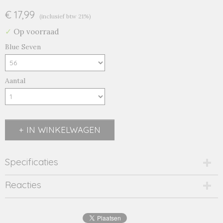
€ 17,99
(inclusief btw 21%)
✓
Op voorraad
Blue Seven
Aantal
IN WINKELWAGEN
Specificaties
Productcode
Reacties
2143-12064
EAN code
4063948