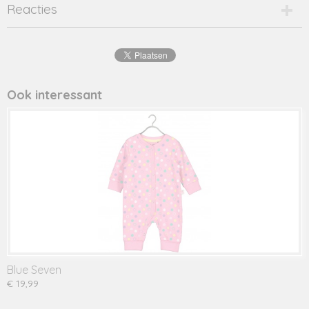
Productcode
Reacties
2526-14456
EAN code
8720001
Productcode leverancier
pipa
Ook interessant
Blue Seven
€ 19,99