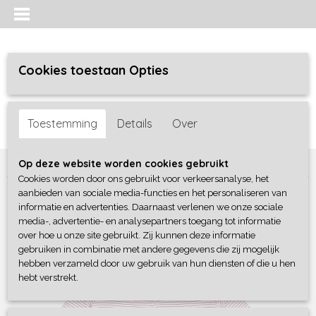
Cookies toestaan Opties
Inloggen
Registreren
UW WINKELWAGEN
Toestemming
Details
Over
Geen producten
(0)
Home
>
Meisjes baby
>
boxpakjes / rompers
>
4President
Op deze website worden cookies gebruikt
Cookies worden door ons gebruikt voor verkeersanalyse, het
aanbieden van sociale media-functies en het personaliseren van
informatie en advertenties. Daarnaast verlenen we onze sociale
media-, advertentie- en analysepartners toegang tot informatie
over hoe u onze site gebruikt. Zij kunnen deze informatie
gebruiken in combinatie met andere gegevens die zij mogelijk
hebben verzameld door uw gebruik van hun diensten of die u hen
hebt verstrekt.