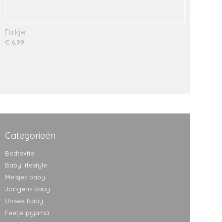
Dirkje
€ 6,99
Categorieën
Bedtextiel
Baby lifestyle
Meisjes baby
Jongens baby
Unisex Baby
Feetje pyjama