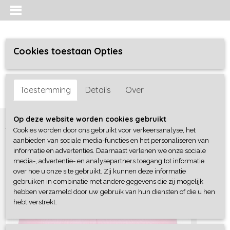
Cookies toestaan Opties
Inloggen
Registreren
UW WINKELWAGEN
Toestemming
Details
Over
Geen producten
(0)
Home
>
Meisjes baby
>
broeken / leggings
>
Blue Seven
Op deze website worden cookies gebruikt
Cookies worden door ons gebruikt voor verkeersanalyse, het
aanbieden van sociale media-functies en het personaliseren van
informatie en advertenties. Daarnaast verlenen we onze sociale
media-, advertentie- en analysepartners toegang tot informatie
over hoe u onze site gebruikt. Zij kunnen deze informatie
gebruiken in combinatie met andere gegevens die zij mogelijk
hebben verzameld door uw gebruik van hun diensten of die u hen
hebt verstrekt.