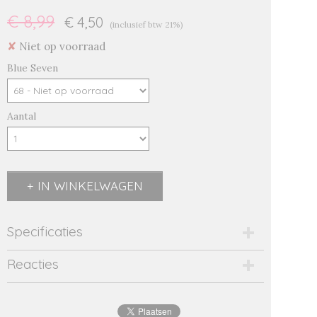
€ 8,99
€ 4,50
(inclusief btw 21%)
✘
Niet op voorraad
Blue Seven
Aantal
IN WINKELWAGEN
Specificaties
Productcode
Reacties
913550/roze-5826
EAN code
4055852449923