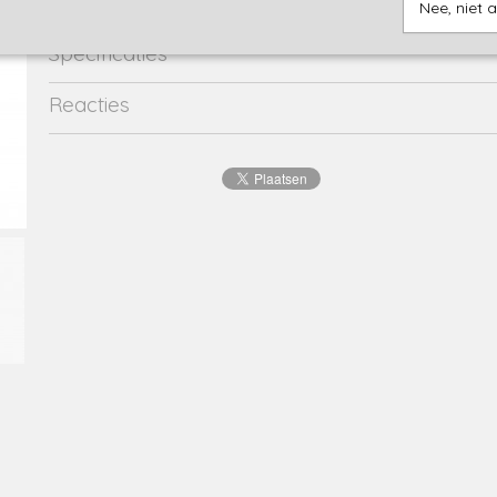
Nee, niet 
Specificaties
Productcode
913549-7020
Reacties
EAN code
4055852449831
Productcode leverancier
913549