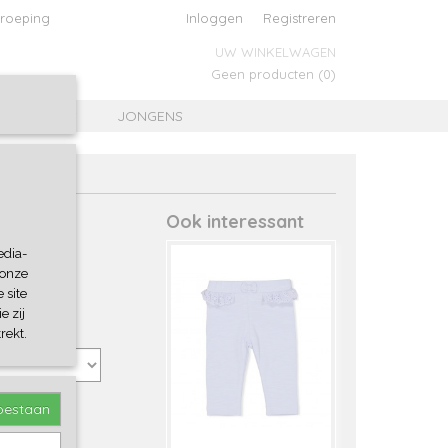
roeping
Inloggen
Registreren
UW WINKELWAGEN
Geen producten
(0)
MEISJES
JONGENS
Ook interessant
edia-
 onze
 site
e zij
rekt.
toestaan