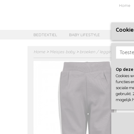
Home
Cookie
BEDTEXTIEL
BABY LIFESTYLE
MEISJES B
Home
>
Meisjes baby
>
broeken / leggings
>
Blue S
Toest
Op deze
Cookies w
functies e
sociale me
gebruikt. 
mogelijk 