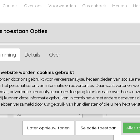
Contact
Over ons
Voorwaarden
Gastenboek
Merken
Her
s toestaan Opties
ABY
JONGENS BABY
UNISEX BABY
FEETJE PYJAMA
even
emming
Details
Over
Blue Seven
 website worden cookies gebruikt
orden door ons gebruikt voor verkeersanalyse, het aanbieden van sociale m
€ 11,99
(inclusief btw 21%)
n het personaliseren van informatie en advertenties. Daarnaast verlenen we
dia-, advertentie- en analysepartners toegang tot informatie over hoe u onze
✓
Op voorraad
Zij kunnen deze informatie gebruiken in combinatie met andere gegevens di
Blue Seven
Aantal
hebben verzameld door uw gebruik van hun diensten of die u hen hebt verst
Later opnieuw tonen
Selectie toestaan
Alles 
IN WINKELWAGEN