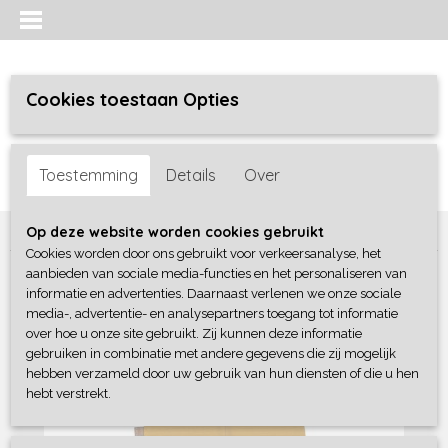
Cookies toestaan Opties
Inloggen
Registreren
UW WINKELWAGEN
Toestemming
Details
Over
Geen producten
(0)
Home
>
Meisjes baby
>
broeken / leggings
>
Frogs and Dogs
Op deze website worden cookies gebruikt
Cookies worden door ons gebruikt voor verkeersanalyse, het
aanbieden van sociale media-functies en het personaliseren van
informatie en advertenties. Daarnaast verlenen we onze sociale
media-, advertentie- en analysepartners toegang tot informatie
over hoe u onze site gebruikt. Zij kunnen deze informatie
gebruiken in combinatie met andere gegevens die zij mogelijk
hebben verzameld door uw gebruik van hun diensten of die u hen
hebt verstrekt.