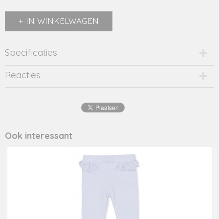
IN WINKELWAGEN
Specificaties
Productcode
Reacties
2479-14135
EAN code
8716662
Productcode leverancier
22086003
Ook interessant