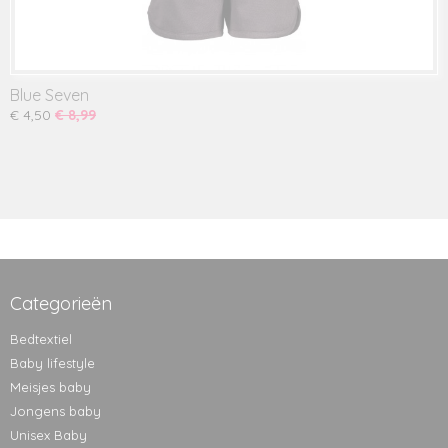
Blue Seven
€ 4,50
€ 8,99
Categorieën
Bedtextiel
Baby lifestyle
Meisjes baby
Jongens baby
Unisex Baby