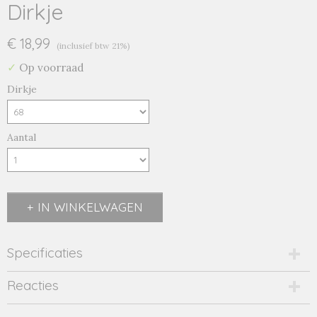
Dirkje
€ 18,99
(inclusief btw 21%)
✓
Op voorraad
Dirkje
Aantal
IN WINKELWAGEN
Specificaties
Productcode
Reacties
48356-17098
Productcode leverancier