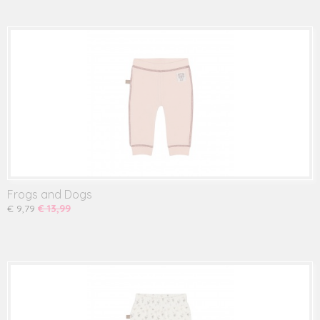
Frogs and Dogs
€ 9,79
€ 13,99