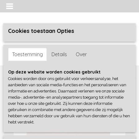
Cookies toestaan Opties
Inloggen
Registreren
UW WINKELWAGEN
Toestemming
Details
Over
Geen producten
(0)
Home
>
Meisjes baby
>
broeken / leggings
>
Frogs and Dogs
Op deze website worden cookies gebruikt
Cookies worden door ons gebruikt voor verkeersanalyse, het
aanbieden van sociale media-functies en het personaliseren van
informatie en advertenties. Daarnaast verlenen we onze sociale
media-, advertentie- en analysepartners toegang tot informatie
over hoe u onze site gebruikt. Zij kunnen deze informatie
gebruiken in combinatie met andere gegevens die zij mogelijk
hebben verzameld door uw gebruik van hun diensten of die u hen
hebt verstrekt.