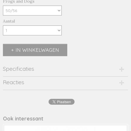
Frogs and Dogs
Aantal
IN WINKELWAGEN
Specificaties
Productcode
Reacties
24033005-20941
Productcode leverancier
24033005
Ook interessant