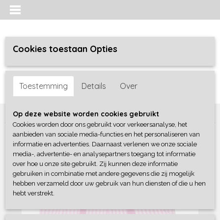
Cookies toestaan Opties
Inloggen
Registreren
UW WINKELWAGEN
Toestemming
Details
Over
Geen producten
(0)
Home
>
Meisjes baby
>
broeken / leggings
>
Frogs and Dogs
Op deze website worden cookies gebruikt
Cookies worden door ons gebruikt voor verkeersanalyse, het
aanbieden van sociale media-functies en het personaliseren van
informatie en advertenties. Daarnaast verlenen we onze sociale
media-, advertentie- en analysepartners toegang tot informatie
over hoe u onze site gebruikt. Zij kunnen deze informatie
gebruiken in combinatie met andere gegevens die zij mogelijk
hebben verzameld door uw gebruik van hun diensten of die u hen
hebt verstrekt.