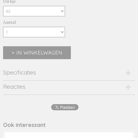
Dirkje
Aantal
IN WINKELWAGEN
Specificaties
Productcode
Reacties
34383-9768
EAN code
8719975
Productcode leverancier
34383
Ook interessant