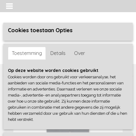
Cookies toestaan Opties
Inloggen
Registreren
UW WINKELWAGEN
Toestemming
Details
Over
Geen producten
(0)
Home
>
Meisjes baby
>
Complete sets
>
Dirkje
Op deze website worden cookies gebruikt
Cookies worden door ons gebruikt voor verkeersanalyse, het
aanbieden van sociale media-functies en het personaliseren van
informatie en advertenties. Daarnaast verlenen we onze sociale
media-, advertentie- en analysepartners toegang tot informatie
over hoe u onze site gebruikt. Zij kunnen deze informatie
gebruiken in combinatie met andere gegevens die zij mogelijk
hebben verzameld door uw gebruik van hun diensten of die u hen
hebt verstrekt.