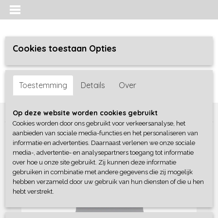
Cookies toestaan Opties
Inloggen
Registreren
UW WINKELWAGEN
Toestemming
Details
Over
Geen producten
(0)
Home
>
Meisjes baby
>
Complete sets
>
Dirkje
Op deze website worden cookies gebruikt
Cookies worden door ons gebruikt voor verkeersanalyse, het
aanbieden van sociale media-functies en het personaliseren van
informatie en advertenties. Daarnaast verlenen we onze sociale
media-, advertentie- en analysepartners toegang tot informatie
over hoe u onze site gebruikt. Zij kunnen deze informatie
gebruiken in combinatie met andere gegevens die zij mogelijk
hebben verzameld door uw gebruik van hun diensten of die u hen
hebt verstrekt.