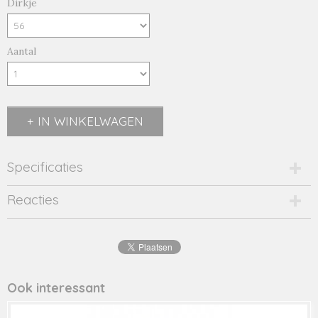
Dirkje
Aantal
IN WINKELWAGEN
Specificaties
Productcode
Reacties
2087-11767
EAN code
8719975
Productcode leverancier
42305
Ook interessant