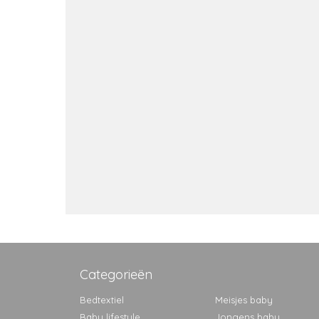
Categorieën
Bedtextiel
Meisjes baby
Baby lifestyle
Jongens baby