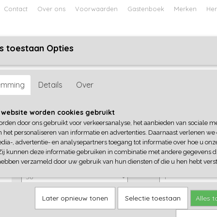
Contact
Over ons
Voorwaarden
Gastenboek
Merken
Her
s toestaan Opties
ABY
JONGENS BABY
UNISEX BABY
FEETJE PYJAMA
emming
Details
Over
Dirkje
 website worden cookies gebruikt
orden door ons gebruikt voor verkeersanalyse, het aanbieden van sociale m
€ 27,99
(inclusief btw 21%)
n het personaliseren van informatie en advertenties. Daarnaast verlenen we
dia-, advertentie- en analysepartners toegang tot informatie over hoe u onze
✓
Op voorraad
Zij kunnen deze informatie gebruiken in combinatie met andere gegevens di
Dirkje
Aantal
hebben verzameld door uw gebruik van hun diensten of die u hen hebt verst
Later opnieuw tonen
Selectie toestaan
Alles 
IN WINKELWAGEN