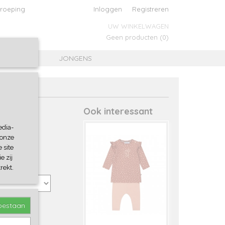
roeping
Inloggen
Registreren
UW WINKELWAGEN
Geen producten
(0)
MEISJES
JONGENS
Ook interessant
edia-
 onze
 site
e zij
rekt.
toestaan