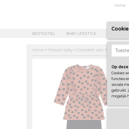
Home
Cookie
BEDTEXTIEL
BABY LIFESTYLE
MEISJES B
Home
>
Meisjes baby
>
Complete sets
>
Dirkje
Toest
Op deze
Cookies w
functies e
sociale me
gebruikt. 
mogelijk 