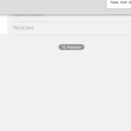
Nee, niet 
Specificaties
Productcode
3151-17150
Reacties
Productcode leverancier
48308