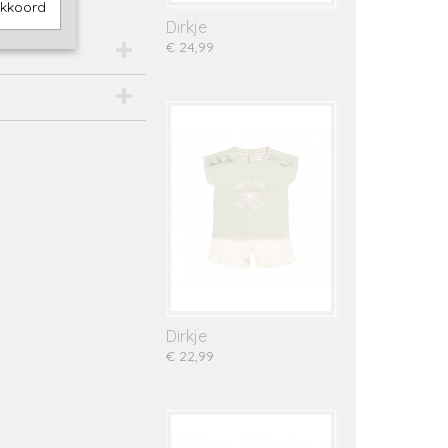
akkoord
Dirkje
€ 24,99
Dirkje
€ 22,99