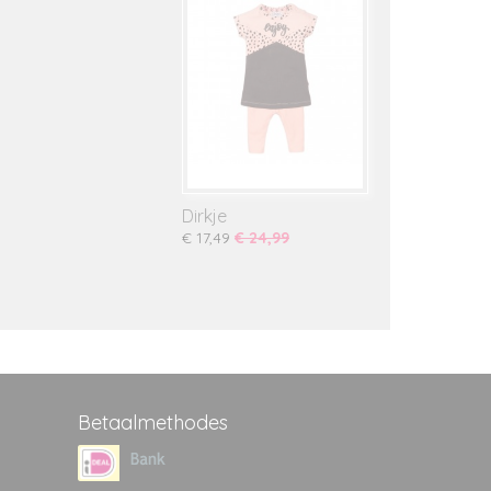
Dirkje
€ 17,49
€ 24,99
Betaalmethodes