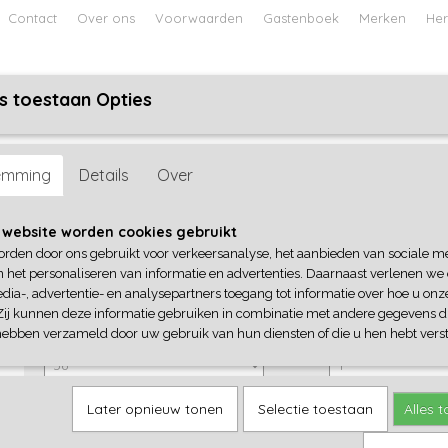
Contact
Over ons
Voorwaarden
Gastenboek
Merken
Her
s toestaan Opties
ABY
JONGENS BABY
UNISEX BABY
FEETJE PYJAMA
emming
Details
Over
Dirkje
 website worden cookies gebruikt
orden door ons gebruikt voor verkeersanalyse, het aanbieden van sociale m
€ 27,99
(inclusief btw 21%)
n het personaliseren van informatie en advertenties. Daarnaast verlenen we
dia-, advertentie- en analysepartners toegang tot informatie over hoe u onze
✓
Op voorraad
Zij kunnen deze informatie gebruiken in combinatie met andere gegevens di
Dirkje
Aantal
hebben verzameld door uw gebruik van hun diensten of die u hen hebt verst
Later opnieuw tonen
Selectie toestaan
Alles 
IN WINKELWAGEN