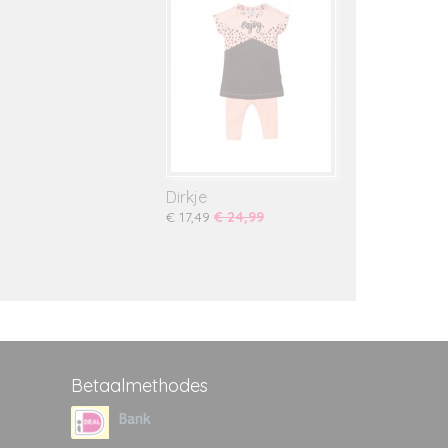
Dirkje
€ 17,49
€ 24,99
Betaalmethodes