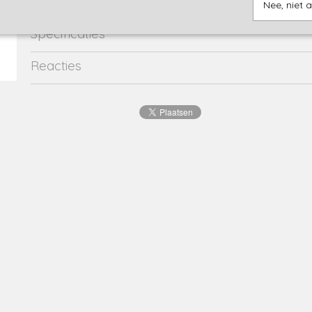
Nee, niet 
Specificaties
Productcode
R50343-31-19517
Reacties
EAN code
8720815
Productcode leverancier
R50343-31