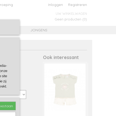
roeping
Inloggen
Registreren
UW WINKELWAGEN
Geen producten
(0)
MEISJES
JONGENS
Ook interessant
edia-
 onze
 site
e zij
rekt.
toestaan