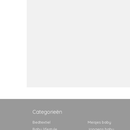
Categorieën
Bedtextiel
Meisjes baby
Baby lifestyle
Jongens baby