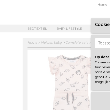
Home
Cookie
BEDTEXTIEL
BABY LIFESTYLE
MEISJES B
Home
>
Meisjes baby
>
Complete sets
>
Dirkje
Toest
Op deze
Cookies w
functies e
sociale me
gebruikt. 
mogelijk 