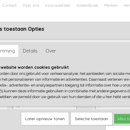
Contact
Over ons
Voorwaarden
Gastenboek
Merken
Her
s toestaan Opties
ABY
JONGENS BABY
UNISEX BABY
FEETJE PYJAMA
Nosy
emming
Details
Over
B-Nosy
 website worden cookies gebruikt
orden door ons gebruikt voor verkeersanalyse, het aanbieden van sociale m
€ 39,95
(inclusief btw 21%)
n het personaliseren van informatie en advertenties. Daarnaast verlenen we
dia-, advertentie- en analysepartners toegang tot informatie over hoe u onze
✓
Op voorraad
Zij kunnen deze informatie gebruiken in combinatie met andere gegevens di
B-Nosy
Aantal
hebben verzameld door uw gebruik van hun diensten of die u hen hebt verst
Later opnieuw tonen
Selectie toestaan
Alles 
IN WINKELWAGEN