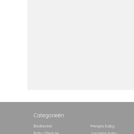
Categorieën
Bedtextiel
Meisjes baby
Baby lifestyle
Jongens baby