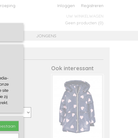
roeping
Inloggen
Registreren
UW WINKELWAGEN
Geen producten
(0)
MEISJES
JONGENS
Ook interessant
edia-
 onze
 site
e zij
rekt.
toestaan