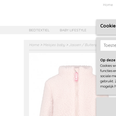
Home
Cookie
BEDTEXTIEL
BABY LIFESTYLE
MEISJES B
Home
>
Meisjes baby
>
Jassen / Buitenpakken
>
B-
Toest
Op deze
Cookies w
functies e
sociale me
gebruikt. 
mogelijk 