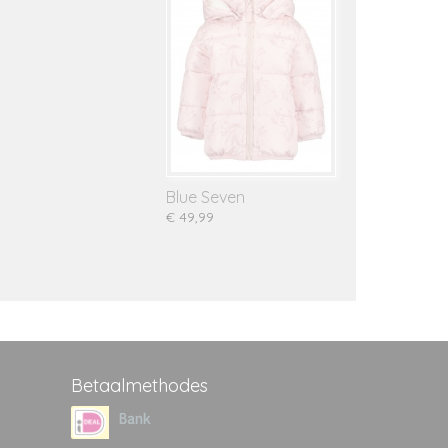
Blue Seven
€ 49,99
Betaalmethodes