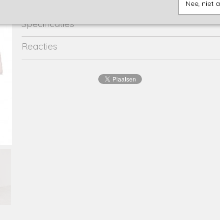
Nee, niet 
Specificaties
Productcode
2368-13486
Reacties
EAN code
8720173
Productcode leverancier
Y208-7361