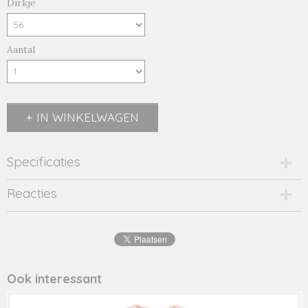
Dirkje
Aantal
IN WINKELWAGEN
Specificaties
Productcode
Reacties
34370-8346
EAN code
8719975342788
Productcode leverancier
34370
Ook interessant