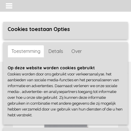
Cookies toestaan Opties
Inloggen
Registreren
UW WINKELWAGEN
Toestemming
Details
Over
Geen producten
(0)
Home
>
Meisjes baby
>
Jurken / Rokken/ Jumpsuit
>
Dirkje
Op deze website worden cookies gebruikt
Cookies worden door ons gebruikt voor verkeersanalyse, het
aanbieden van sociale media-functies en het personaliseren van
informatie en advertenties. Daarnaast verlenen we onze sociale
media-, advertentie- en analysepartners toegang tot informatie
over hoe u onze site gebruikt. Zij kunnen deze informatie
gebruiken in combinatie met andere gegevens die zij mogelijk
hebben verzameld door uw gebruik van hun diensten of die u hen
hebt verstrekt.