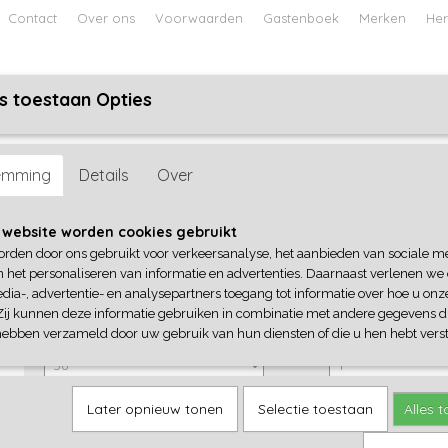
Contact
Over ons
Voorwaarden
Gastenboek
Merken
Her
s toestaan Opties
ABY
JONGENS BABY
UNISEX BABY
FEETJE PYJAMA
>
Dirkje
emming
Details
Over
Dirkje
 website worden cookies gebruikt
orden door ons gebruikt voor verkeersanalyse, het aanbieden van sociale m
€ 19,99
(inclusief btw 21%)
n het personaliseren van informatie en advertenties. Daarnaast verlenen we
dia-, advertentie- en analysepartners toegang tot informatie over hoe u onze
✓
Op voorraad
Zij kunnen deze informatie gebruiken in combinatie met andere gegevens di
Dirkje
Aantal
hebben verzameld door uw gebruik van hun diensten of die u hen hebt verst
Later opnieuw tonen
Selectie toestaan
Alles 
IN WINKELWAGEN