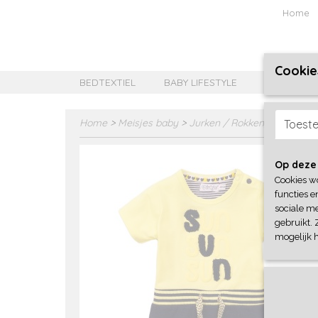
Home
Cookie
BEDTEXTIEL
BABY LIFESTYLE
MEISJES B
Home
>
Meisjes baby
>
Jurken / Rokken/ Jumpsuit
Toest
Op deze
Cookies w
functies e
sociale me
gebruikt. 
mogelijk 