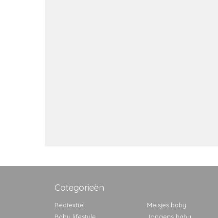
Categorieën
Bedtextiel
Meisjes baby
Baby lifestyle
Jongens baby