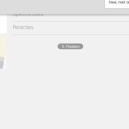
Nee, niet 
Specificaties
Productcode
38326-9668
Reacties
EAN code
8719975
Productcode leverancier
38326