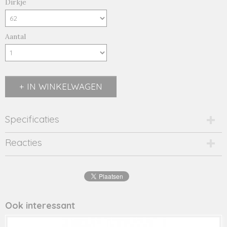
Dirkje
Aantal
IN WINKELWAGEN
Specificaties
Productcode
Reacties
Q52483-22034
Productcode leverancier
Q52483
Ook interessant