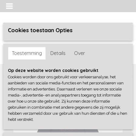
Cookies toestaan Opties
Inloggen
Registreren
UW WINKELWAGEN
Toestemming
Details
Over
Geen producten
(0)
Home
>
Meisjes baby
>
Jurken / Rokken/ Jumpsuit
>
Dirkje
Op deze website worden cookies gebruikt
Cookies worden door ons gebruikt voor verkeersanalyse, het
aanbieden van sociale media-functies en het personaliseren van
informatie en advertenties. Daarnaast verlenen we onze sociale
media-, advertentie- en analysepartners toegang tot informatie
over hoe u onze site gebruikt. Zij kunnen deze informatie
gebruiken in combinatie met andere gegevens die zij mogelijk
hebben verzameld door uw gebruik van hun diensten of die u hen
hebt verstrekt.