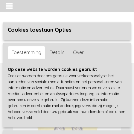
Cookies toestaan Opties
Inloggen
Registreren
UW WINKELWAGEN
Toestemming
Details
Over
Geen producten
(0)
Home
>
Meisjes baby
>
shirts / tunieken
>
Dirkje
Op deze website worden cookies gebruikt
Cookies worden door ons gebruikt voor verkeersanalyse, het
aanbieden van sociale media-functies en het personaliseren van
informatie en advertenties. Daarnaast verlenen we onze sociale
media-, advertentie- en analysepartners toegang tot informatie
over hoe u onze site gebruikt. Zij kunnen deze informatie
gebruiken in combinatie met andere gegevens die zij mogelijk
hebben verzameld door uw gebruik van hun diensten of die u hen
hebt verstrekt.