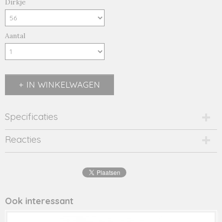
Dirkje
Aantal
IN WINKELWAGEN
Specificaties
Productcode
Reacties
38320-9396
EAN code
8719975587547
Productcode leverancier
38320
Ook interessant