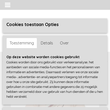
Cookies toestaan Opties
Inloggen
Registreren
UW WINKELWAGEN
Toestemming
Details
Over
Geen producten
(0)
Home
>
Meisjes baby
>
shirts / tunieken
>
Dirkje
Op deze website worden cookies gebruikt
Cookies worden door ons gebruikt voor verkeersanalyse, het
aanbieden van sociale media-functies en het personaliseren van
informatie en advertenties. Daarnaast verlenen we onze sociale
media-, advertentie- en analysepartners toegang tot informatie
over hoe u onze site gebruikt. Zij kunnen deze informatie
gebruiken in combinatie met andere gegevens die zij mogelijk
hebben verzameld door uw gebruik van hun diensten of die u hen
hebt verstrekt.