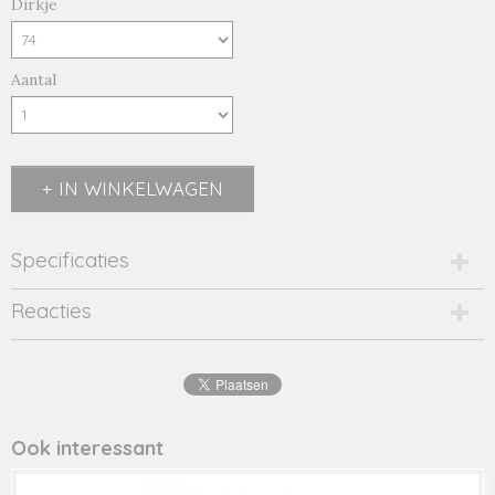
Dirkje
Aantal
IN WINKELWAGEN
Specificaties
Productcode
Reacties
1871-10583
Productcode leverancier
40273
Ook interessant