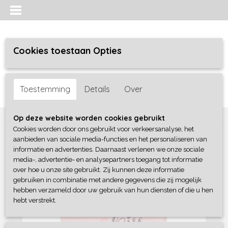
Cookies toestaan Opties
Inloggen
Registreren
UW WINKELWAGEN
Toestemming
Details
Over
Geen producten
(0)
Home
>
Meisjes baby
>
shirts / tunieken
>
Dirkje
Op deze website worden cookies gebruikt
Cookies worden door ons gebruikt voor verkeersanalyse, het
aanbieden van sociale media-functies en het personaliseren van
informatie en advertenties. Daarnaast verlenen we onze sociale
media-, advertentie- en analysepartners toegang tot informatie
over hoe u onze site gebruikt. Zij kunnen deze informatie
gebruiken in combinatie met andere gegevens die zij mogelijk
hebben verzameld door uw gebruik van hun diensten of die u hen
hebt verstrekt.