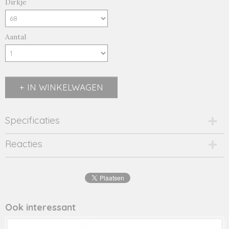
Dirkje
Aantal
IN WINKELWAGEN
Specificaties
Productcode
Reacties
1887-10674
EAN code
8719975
Productcode leverancier
38271
Ook interessant