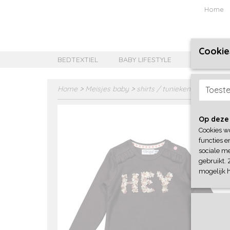
Home
Cookie
BEDTEXTIEL
BABY LIFESTYLE
MEISJES B
Home
>
Meisjes baby
>
shirts / tunieken
>
Dirkje
Toest
Op deze
Cookies w
functies e
sociale me
gebruikt. 
mogelijk 