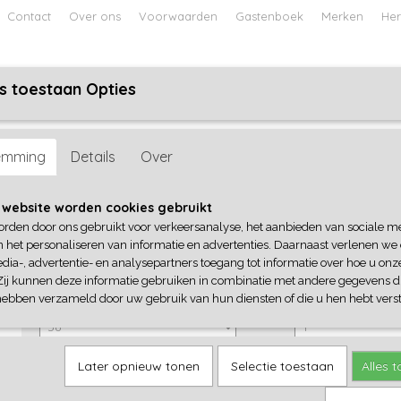
Contact
Over ons
Voorwaarden
Gastenboek
Merken
Her
s toestaan Opties
ABY
JONGENS BABY
UNISEX BABY
FEETJE PYJAMA
emming
Details
Over
Dirkje
 website worden cookies gebruikt
orden door ons gebruikt voor verkeersanalyse, het aanbieden van sociale m
€ 13,99
(inclusief btw 21%)
n het personaliseren van informatie en advertenties. Daarnaast verlenen we
dia-, advertentie- en analysepartners toegang tot informatie over hoe u onze
✓
Op voorraad
Zij kunnen deze informatie gebruiken in combinatie met andere gegevens di
Dirkje
Aantal
hebben verzameld door uw gebruik van hun diensten of die u hen hebt verst
Later opnieuw tonen
Selectie toestaan
Alles 
IN WINKELWAGEN