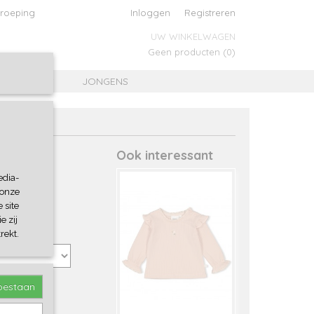
roeping
Inloggen
Registreren
UW WINKELWAGEN
Geen producten
(0)
MEISJES
JONGENS
Ook interessant
edia-
 onze
 site
e zij
rekt.
toestaan