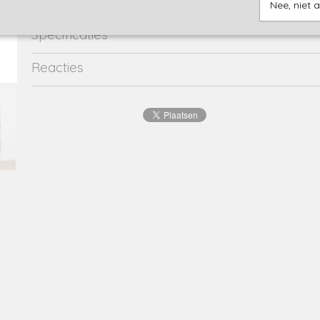
Nee, niet 
Specificaties
Productcode
1898-10745
Reacties
EAN code
8719975
Productcode leverancier
40271