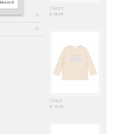
akkoord
Feetje
€ 18,99
Dirkje
€ 15,99