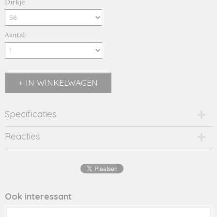
Dirkje
Aantal
IN WINKELWAGEN
Specificaties
Productcode
Reacties
2016-11358
EAN code
8719975
Productcode leverancier
42235
Ook interessant