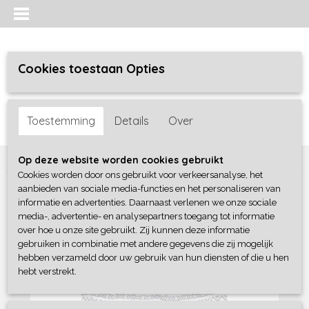
Cookies toestaan Opties
Inloggen
Registreren
UW WINKELWAGEN
Toestemming
Details
Over
Geen producten
(0)
Home
>
Meisjes baby
>
shirts / tunieken
>
Dirkje
Op deze website worden cookies gebruikt
Cookies worden door ons gebruikt voor verkeersanalyse, het
aanbieden van sociale media-functies en het personaliseren van
informatie en advertenties. Daarnaast verlenen we onze sociale
media-, advertentie- en analysepartners toegang tot informatie
over hoe u onze site gebruikt. Zij kunnen deze informatie
gebruiken in combinatie met andere gegevens die zij mogelijk
hebben verzameld door uw gebruik van hun diensten of die u hen
hebt verstrekt.