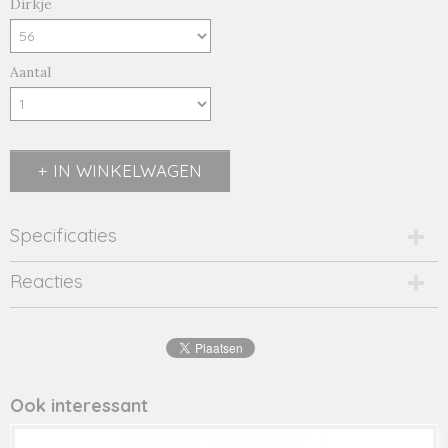
Dirkje
Aantal
IN WINKELWAGEN
Specificaties
Productcode
Reacties
2024-11406
EAN code
8719975
Productcode leverancier
42230
Ook interessant