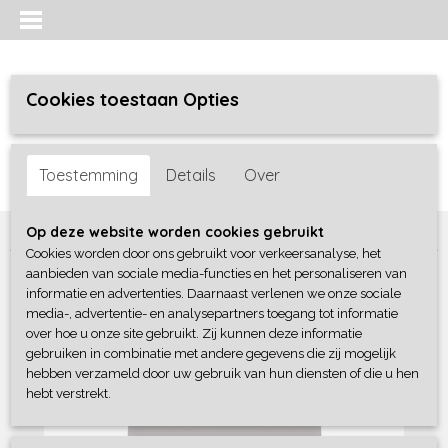
Cookies toestaan Opties
Inloggen
Registreren
UW WINKELWAGEN
Toestemming
Details
Over
Geen producten
(0)
Home
>
Meisjes baby
>
shirts / tunieken
>
Dirkje
Op deze website worden cookies gebruikt
Cookies worden door ons gebruikt voor verkeersanalyse, het
aanbieden van sociale media-functies en het personaliseren van
informatie en advertenties. Daarnaast verlenen we onze sociale
media-, advertentie- en analysepartners toegang tot informatie
over hoe u onze site gebruikt. Zij kunnen deze informatie
gebruiken in combinatie met andere gegevens die zij mogelijk
hebben verzameld door uw gebruik van hun diensten of die u hen
hebt verstrekt.