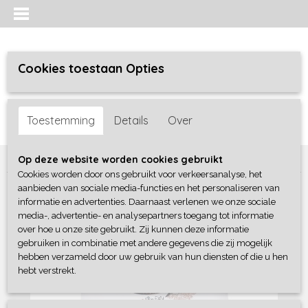
Cookies toestaan Opties
Inloggen
Registreren
UW WINKELWAGEN
Toestemming
Details
Over
Geen producten
(0)
Home
>
Meisjes baby
>
shirts / tunieken
>
Dirkje
Op deze website worden cookies gebruikt
Cookies worden door ons gebruikt voor verkeersanalyse, het
aanbieden van sociale media-functies en het personaliseren van
informatie en advertenties. Daarnaast verlenen we onze sociale
media-, advertentie- en analysepartners toegang tot informatie
over hoe u onze site gebruikt. Zij kunnen deze informatie
gebruiken in combinatie met andere gegevens die zij mogelijk
hebben verzameld door uw gebruik van hun diensten of die u hen
hebt verstrekt.