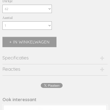
Dirkje
Aantal
IN WINKELWAGEN
Specificaties
Productcode
Reacties
2595-14880
EAN code
8720815
Productcode leverancier
46357
Ook interessant