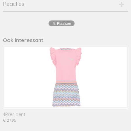
Productcode
Reacties
2858-16241
EAN code
8720001
Productcode leverancier
cindy
Ook interessant
4President
€ 27,95