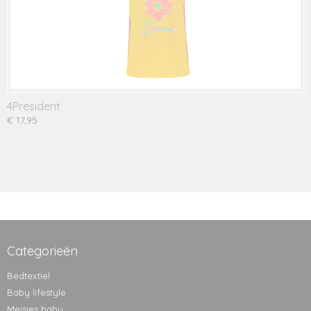
4President
€ 17,95
Categorieën
Bedtextiel
Baby lifestyle
Meisjes baby