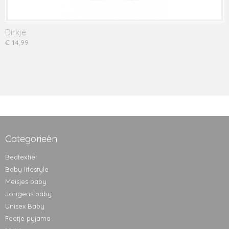
Dirkje
€ 14,99
Categorieën
Bedtextiel
Baby lifestyle
Meisjes baby
Jongens baby
Unisex Baby
Feetje pyjama