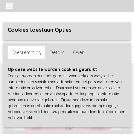
Cookies toestaan Opties
Inloggen
Registreren
UW WINKELWAGEN
Toestemming
Details
Over
Geen producten
(0)
Home
>
Meisjes baby
>
shirts / tunieken
>
Blue Seven
Op deze website worden cookies gebruikt
Cookies worden door ons gebruikt voor verkeersanalyse, het
aanbieden van sociale media-functies en het personaliseren van
informatie en advertenties. Daarnaast verlenen we onze sociale
media-, advertentie- en analysepartners toegang tot informatie
over hoe u onze site gebruikt. Zij kunnen deze informatie
gebruiken in combinatie met andere gegevens die zij mogelijk
hebben verzameld door uw gebruik van hun diensten of die u hen
hebt verstrekt.