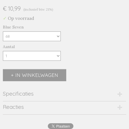
€ 10,99
(inclusief btw 21%)
✓
Op voorraad
Blue Seven
Aantal
IN WINKELWAGEN
Specificaties
Productcode
Reacties
901090 roze-16313
EAN code
4063948