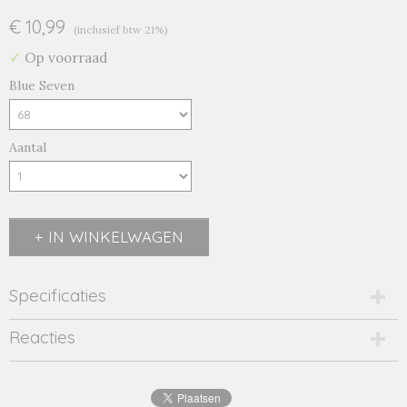
€ 10,99
(inclusief btw 21%)
✓
Op voorraad
Blue Seven
Aantal
IN WINKELWAGEN
Specificaties
Productcode
Reacties
901085 red-16319
EAN code
4055852