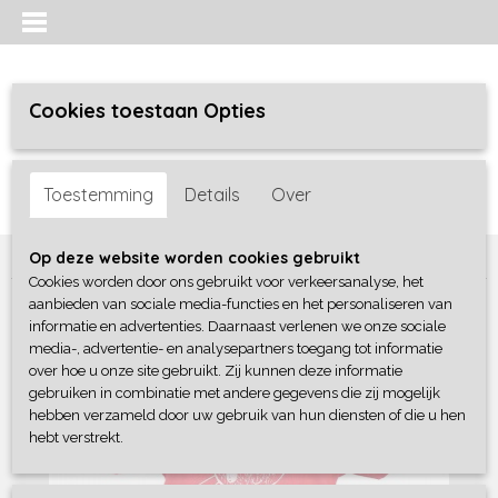
Cookies toestaan Opties
Inloggen
Registreren
UW WINKELWAGEN
Toestemming
Details
Over
Geen producten
(0)
Home
>
Meisjes baby
>
shirts / tunieken
>
Blue Seven
Op deze website worden cookies gebruikt
Cookies worden door ons gebruikt voor verkeersanalyse, het
aanbieden van sociale media-functies en het personaliseren van
informatie en advertenties. Daarnaast verlenen we onze sociale
media-, advertentie- en analysepartners toegang tot informatie
over hoe u onze site gebruikt. Zij kunnen deze informatie
gebruiken in combinatie met andere gegevens die zij mogelijk
hebben verzameld door uw gebruik van hun diensten of die u hen
hebt verstrekt.