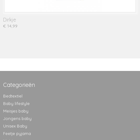
Dirkje
€ 14,99
Categorieën
Bedtextiel
Baby lifestyle
Meisjes baby
Jongens baby
Unisex Baby
Feetje pyjama