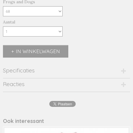
Frogs and Dogs
Aantal
IN WINKELWAGEN
Specificaties
Productcode
Reacties
23095007-21027
Productcode leverancier
23095007
Ook interessant