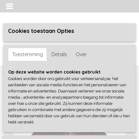
Cookies toestaan Opties
Inloggen
Registreren
UW WINKELWAGEN
Toestemming
Details
Over
Geen producten
(0)
Home
>
Meisjes baby
>
shirts / tunieken
>
Frogs and Dogs
Op deze website worden cookies gebruikt
Cookies worden door ons gebruikt voor verkeersanalyse, het
aanbieden van sociale media-functies en het personaliseren van
informatie en advertenties. Daarnaast verlenen we onze sociale
media-, advertentie- en analysepartners toegang tot informatie
over hoe u onze site gebruikt. Zij kunnen deze informatie
gebruiken in combinatie met andere gegevens die zij mogelijk
hebben verzameld door uw gebruik van hun diensten of die u hen
hebt verstrekt.