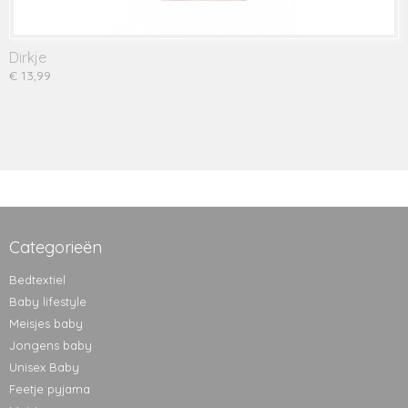
Dirkje
€ 13,99
Categorieën
Bedtextiel
Baby lifestyle
Meisjes baby
Jongens baby
Unisex Baby
Feetje pyjama