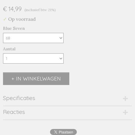
€ 14,99
(inclusief btw 21%)
✓
Op voorraad
Blue Seven
Aantal
IN WINKELWAGEN
Specificaties
Productcode
Reacties
950614-19280
Productcode leverancier
950614