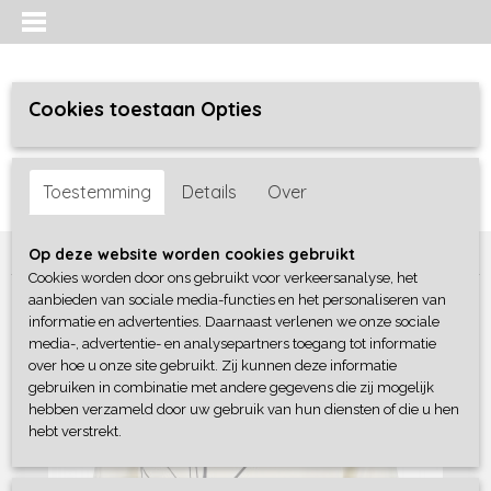
Cookies toestaan Opties
Inloggen
Registreren
UW WINKELWAGEN
Toestemming
Details
Over
Geen producten
(0)
Home
>
Meisjes baby
>
shirts / tunieken
>
Blue Seven
Op deze website worden cookies gebruikt
Cookies worden door ons gebruikt voor verkeersanalyse, het
aanbieden van sociale media-functies en het personaliseren van
informatie en advertenties. Daarnaast verlenen we onze sociale
media-, advertentie- en analysepartners toegang tot informatie
over hoe u onze site gebruikt. Zij kunnen deze informatie
gebruiken in combinatie met andere gegevens die zij mogelijk
hebben verzameld door uw gebruik van hun diensten of die u hen
hebt verstrekt.