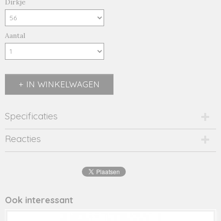
Dirkje
Aantal
IN WINKELWAGEN
Specificaties
Productcode
Reacties
r50315-35-19607
EAN code
8720815
Productcode leverancier
50315
Ook interessant