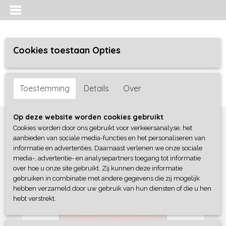
Cookies toestaan Opties
Inloggen
Registreren
UW WINKELWAGEN
Toestemming
Details
Over
Geen producten
(0)
Home
>
Meisjes baby
>
shirts / tunieken
>
Dirkje
Op deze website worden cookies gebruikt
Cookies worden door ons gebruikt voor verkeersanalyse, het
aanbieden van sociale media-functies en het personaliseren van
informatie en advertenties. Daarnaast verlenen we onze sociale
media-, advertentie- en analysepartners toegang tot informatie
over hoe u onze site gebruikt. Zij kunnen deze informatie
gebruiken in combinatie met andere gegevens die zij mogelijk
hebben verzameld door uw gebruik van hun diensten of die u hen
hebt verstrekt.