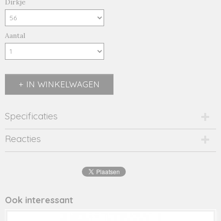
Dirkje
Aantal
IN WINKELWAGEN
Specificaties
Productcode
Reacties
36224-9148
EAN code
8179975457512
Productcode leverancier
36224
Ook interessant