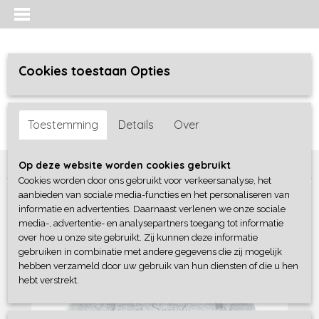
Cookies toestaan Opties
Inloggen
Registreren
UW WINKELWAGEN
Toestemming
Details
Over
Geen producten
(0)
Home
>
Meisjes baby
>
Sweaters / Truien / Vesten
>
Dirkje
Op deze website worden cookies gebruikt
Cookies worden door ons gebruikt voor verkeersanalyse, het
aanbieden van sociale media-functies en het personaliseren van
informatie en advertenties. Daarnaast verlenen we onze sociale
media-, advertentie- en analysepartners toegang tot informatie
over hoe u onze site gebruikt. Zij kunnen deze informatie
gebruiken in combinatie met andere gegevens die zij mogelijk
hebben verzameld door uw gebruik van hun diensten of die u hen
hebt verstrekt.