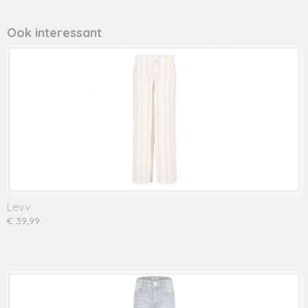
Productcode leverancier
533061
Ook interessant
Levv
€ 39,99