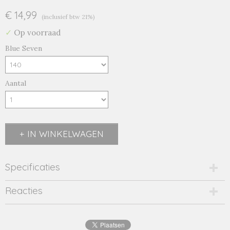
€ 14,99
(inclusief btw 21%)
✓
Op voorraad
Blue Seven
Aantal
IN WINKELWAGEN
Specificaties
Productcode
Reacties
533061-8079
EAN code
4055852921108