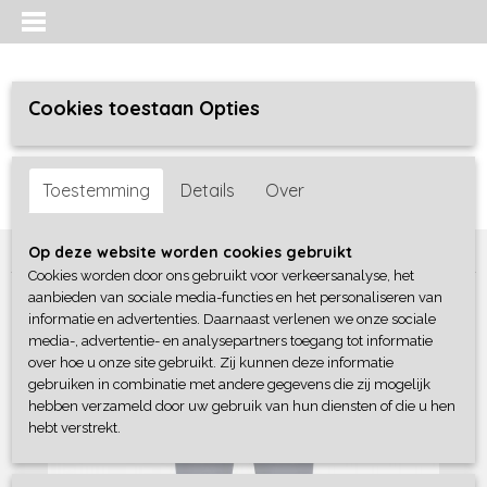
Cookies toestaan Opties
Inloggen
Registreren
UW WINKELWAGEN
Toestemming
Details
Over
Geen producten
(0)
Home
>
Meisjes
>
broeken
>
Blue Seven
Op deze website worden cookies gebruikt
Cookies worden door ons gebruikt voor verkeersanalyse, het
aanbieden van sociale media-functies en het personaliseren van
informatie en advertenties. Daarnaast verlenen we onze sociale
media-, advertentie- en analysepartners toegang tot informatie
over hoe u onze site gebruikt. Zij kunnen deze informatie
gebruiken in combinatie met andere gegevens die zij mogelijk
hebben verzameld door uw gebruik van hun diensten of die u hen
hebt verstrekt.