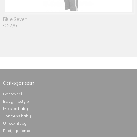
Blue Seven
€ 22,99
Categorieën
Bedtextiel
Baby lifestyle
Meisjes baby
Jongens baby
Unisex Baby
Feetje pyjama