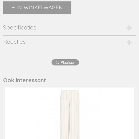
IN WINKELWAGEN
Specificaties
Productcode
Reacties
2499-14293
EAN code
8720173
Productcode leverancier
Y209-5580
Ook interessant