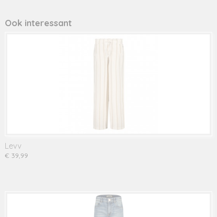
Productcode leverancier
737038
Ook interessant
Levv
€ 39,99