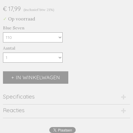
€ 17,99
(inclusief btw 21%)
✓
Op voorraad
Blue Seven
Aantal
IN WINKELWAGEN
Specificaties
Productcode
Reacties
737038-15829
EAN code
4066646