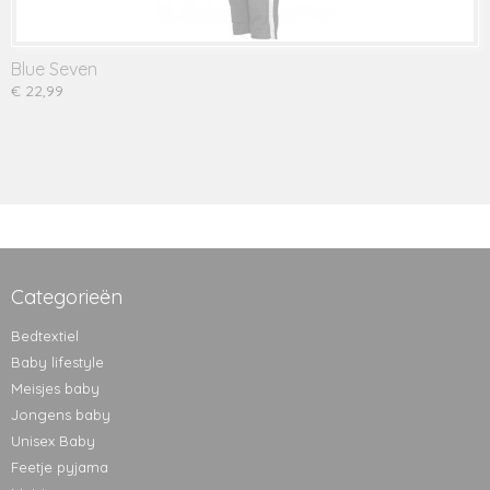
Blue Seven
€ 22,99
Categorieën
Bedtextiel
Baby lifestyle
Meisjes baby
Jongens baby
Unisex Baby
Feetje pyjama