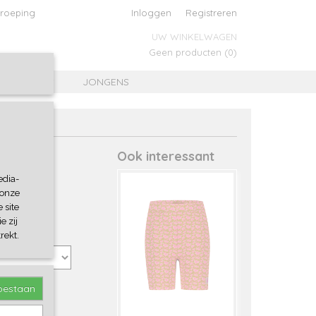
roeping
Inloggen
Registreren
UW WINKELWAGEN
Geen producten
(0)
MEISJES
JONGENS
Ook interessant
edia-
 onze
 site
e zij
rekt.
toestaan