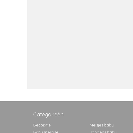
Categorieën
Bedtextiel
Meisjes baby
Baby lifestyle
Jongens baby