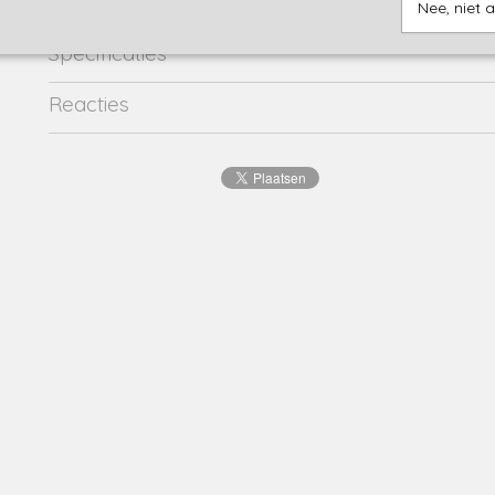
Nee, niet 
Specificaties
Productcode
eva-16806
Reacties
EAN code
8720001
Productcode leverancier
eva