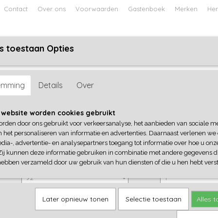
Contact
Over ons
Voorwaarden
Gastenboek
Merken
Her
s toestaan Opties
ABY
JONGENS BABY
UNISEX BABY
FEETJE PYJAMA
emming
Details
Over
4President
 website worden cookies gebruikt
orden door ons gebruikt voor verkeersanalyse, het aanbieden van sociale m
€ 27,95
(inclusief btw 21%)
n het personaliseren van informatie en advertenties. Daarnaast verlenen we
dia-, advertentie- en analysepartners toegang tot informatie over hoe u onze
✓
Op voorraad
Zij kunnen deze informatie gebruiken in combinatie met andere gegevens di
4President
Aantal
hebben verzameld door uw gebruik van hun diensten of die u hen hebt verst
Later opnieuw tonen
Selectie toestaan
Alles 
IN WINKELWAGEN