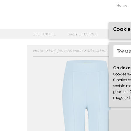
Home
Cookie
BEDTEXTIEL
BABY LIFESTYLE
MEISJES B
Home
>
Meisjes
>
broeken
>
4President
Toest
Op deze
Cookies w
functies e
sociale me
gebruikt. 
mogelijk 