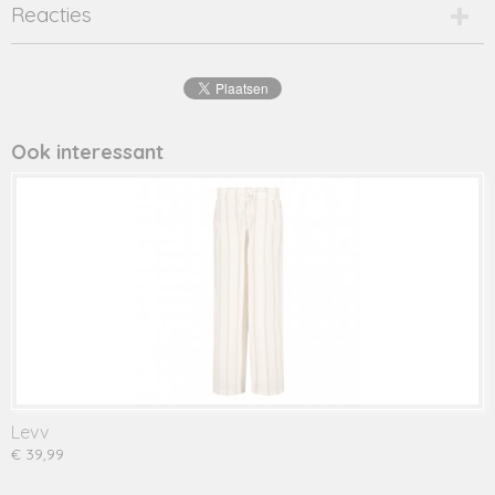
Productcode
Reacties
Y308-5620-17334
Productcode leverancier
Y308-5620
Ook interessant
Levv
€ 39,99