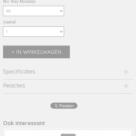
No Way Monday
Aantal
IN WINKELWAGEN
Specificaties
Productcode
Reacties
48119-18091
Productcode leverancier
48119
Ook interessant