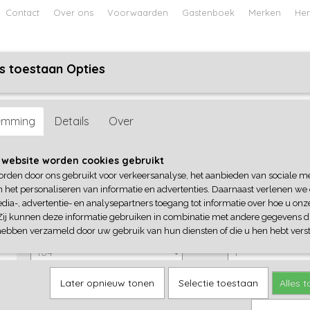
Contact
Over ons
Voorwaarden
Gastenboek
Merken
Her
s toestaan Opties
ABY
JONGENS BABY
UNISEX BABY
FEETJE PYJAMA
emming
Details
Over
No Way Monday
 website worden cookies gebruikt
orden door ons gebruikt voor verkeersanalyse, het aanbieden van sociale m
€ 19,99
(inclusief btw 21%)
n het personaliseren van informatie en advertenties. Daarnaast verlenen we
dia-, advertentie- en analysepartners toegang tot informatie over hoe u onze
✓
Op voorraad
Zij kunnen deze informatie gebruiken in combinatie met andere gegevens di
No Way Monday
Aantal
hebben verzameld door uw gebruik van hun diensten of die u hen hebt verst
Later opnieuw tonen
Selectie toestaan
Alles 
IN WINKELWAGEN