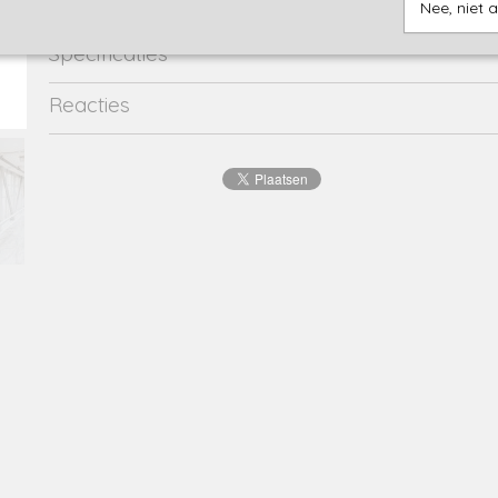
Nee, niet 
Specificaties
Productcode
Q52069-21891
Reacties
Productcode leverancier
Q52069