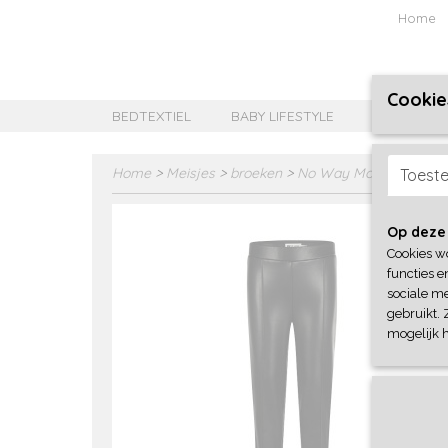
Home
Cookie
BEDTEXTIEL
BABY LIFESTYLE
MEISJES B
Home
>
Meisjes
>
broeken
>
No Way Monday
Toest
Op deze
Cookies w
functies e
sociale me
gebruikt. 
mogelijk 