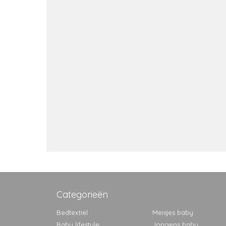
Categorieën
Bedtextiel
Meisjes baby
Baby lifestyle
Jongens baby