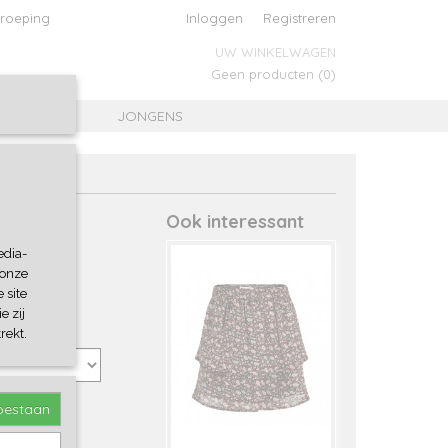
roeping
Inloggen
Registreren
UW WINKELWAGEN
Geen producten
(0)
MEISJES
JONGENS
Ook interessant
edia-
 onze
 site
e zij
rekt.
toestaan