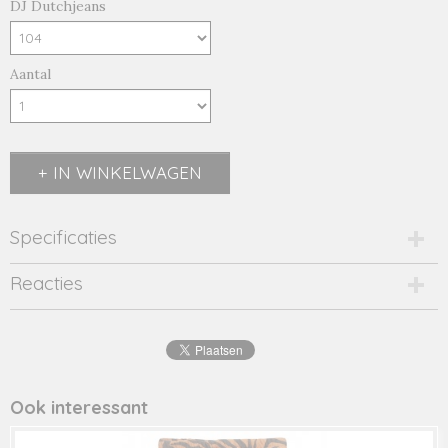
DJ Dutchjeans
Aantal
IN WINKELWAGEN
Specificaties
Productcode
Reacties
2093-11803
EAN code
8719975
Productcode leverancier
4019
Ook interessant