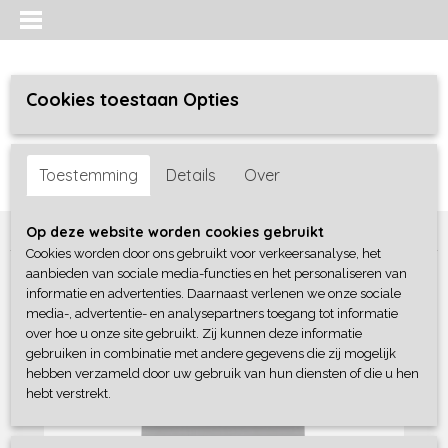
Cookies toestaan Opties
Inloggen
Registreren
UW WINKELWAGEN
Toestemming
Details
Over
Geen producten
(0)
Home
>
Meisjes
>
jurken / rokken/ jumpsuit
>
DJ Dutchjeans
Op deze website worden cookies gebruikt
Cookies worden door ons gebruikt voor verkeersanalyse, het
aanbieden van sociale media-functies en het personaliseren van
informatie en advertenties. Daarnaast verlenen we onze sociale
media-, advertentie- en analysepartners toegang tot informatie
over hoe u onze site gebruikt. Zij kunnen deze informatie
gebruiken in combinatie met andere gegevens die zij mogelijk
hebben verzameld door uw gebruik van hun diensten of die u hen
hebt verstrekt.