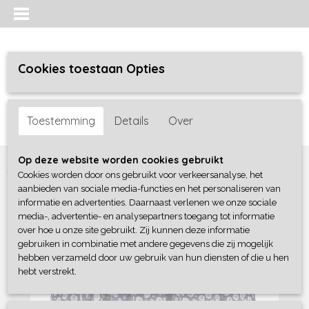
Cookies toestaan Opties
Inloggen
Registreren
UW WINKELWAGEN
Toestemming
Details
Over
Geen producten
(0)
Home
>
Meisjes
>
jurken / rokken/ jumpsuit
>
Blue Seven
Op deze website worden cookies gebruikt
Cookies worden door ons gebruikt voor verkeersanalyse, het
aanbieden van sociale media-functies en het personaliseren van
informatie en advertenties. Daarnaast verlenen we onze sociale
media-, advertentie- en analysepartners toegang tot informatie
over hoe u onze site gebruikt. Zij kunnen deze informatie
gebruiken in combinatie met andere gegevens die zij mogelijk
hebben verzameld door uw gebruik van hun diensten of die u hen
hebt verstrekt.