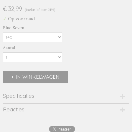
€ 32,99
(inclusief btw 21%)
✓
Op voorraad
Blue Seven
Aantal
IN WINKELWAGEN
Specificaties
Productcode
Reacties
2108-11889
EAN code
4063948