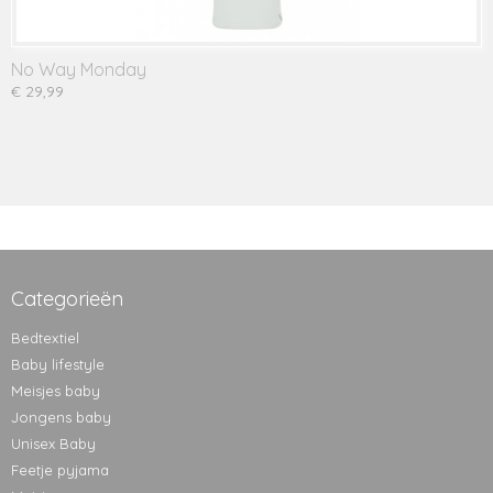
No Way Monday
€ 29,99
Categorieën
Bedtextiel
Baby lifestyle
Meisjes baby
Jongens baby
Unisex Baby
Feetje pyjama