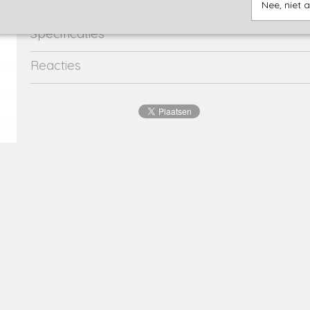
Nee, niet 
Specificaties
Productcode
2139-12038
Reacties
EAN code
4063948
Productcode leverancier
721612