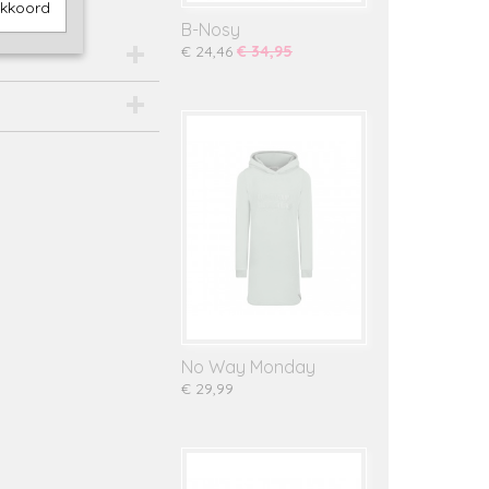
akkoord
B-Nosy
€ 24,46
€ 34,95
No Way Monday
€ 29,99