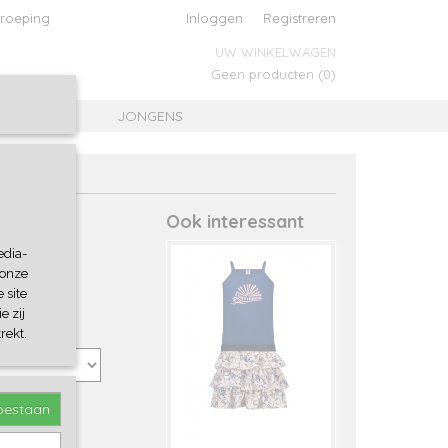
roeping
Inloggen
Registreren
UW WINKELWAGEN
Geen producten
(0)
MEISJES
JONGENS
Ook interessant
edia-
 onze
 site
e zij
rekt.
toestaan