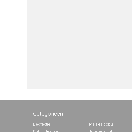
Categorieën
Bedtextiel
Meisjes baby
Baby lifestyle
Jongens baby