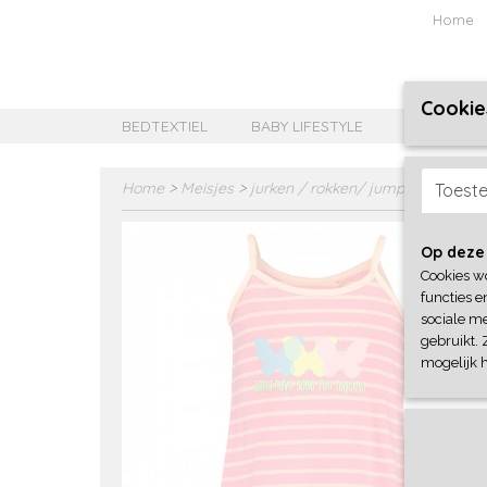
Home
Cookie
BEDTEXTIEL
BABY LIFESTYLE
MEISJES B
Home
>
Meisjes
>
jurken / rokken/ jumpsuit
>
Blue 
Toest
Op deze
Cookies w
functies e
sociale me
gebruikt. 
mogelijk 