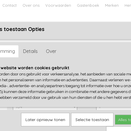
Contact
Over ons
Voorwaarden
Gastenboek
Merken
Her
s toestaan Opties
ABY
JONGENS BABY
UNISEX BABY
FEETJE PYJAMA
Seven
emming
Details
Over
Blue Seven
 website worden cookies gebruikt
orden door ons gebruikt voor verkeersanalyse, het aanbieden van sociale m
€ 18,99
(inclusief btw 21%)
n het personaliseren van informatie en advertenties. Daarnaast verlenen we
dia-, advertentie- en analysepartners toegang tot informatie over hoe u onze
✓
Op voorraad
Zij kunnen deze informatie gebruiken in combinatie met andere gegevens di
Blue Seven
Aantal
hebben verzameld door uw gebruik van hun diensten of die u hen hebt verst
Later opnieuw tonen
Selectie toestaan
Alles 
IN WINKELWAGEN