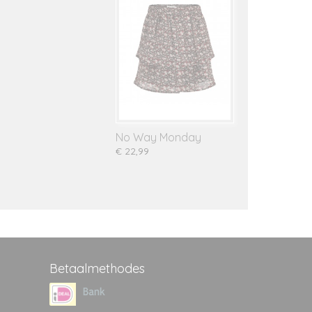
No Way Monday
€ 22,99
Betaalmethodes