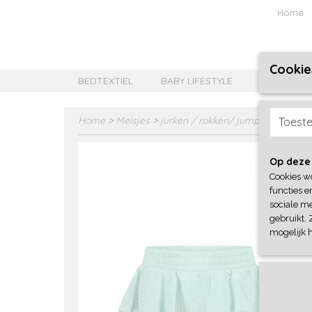
Home
Cookie
BEDTEXTIEL
BABY LIFESTYLE
MEISJES B
Home
>
Meisjes
>
jurken / rokken/ jumpsuit
>
B-No
Toest
Op deze
Cookies w
functies e
sociale me
gebruikt. 
mogelijk 