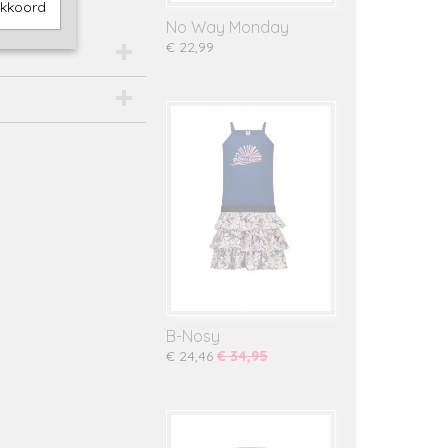
akkoord
No Way Monday
€ 22,99
B-Nosy
€ 24,46
€ 34,95