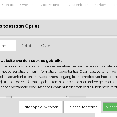
Contact
Over ons
Voorwaarden
Gastenboek
Merken
Her
s toestaan Opties
ABY
JONGENS BABY
UNISEX BABY
FEETJE PYJAMA
sy
emming
Details
Over
B-Nosy
 website worden cookies gebruikt
orden door ons gebruikt voor verkeersanalyse, het aanbieden van sociale m
€ 29,95
€ 20,96
n het personaliseren van informatie en advertenties. Daarnaast verlenen we
(inclusief btw 21%)
dia-, advertentie- en analysepartners toegang tot informatie over hoe u onze
✓
Op voorraad
Zij kunnen deze informatie gebruiken in combinatie met andere gegevens di
hebben verzameld door uw gebruik van hun diensten of die u hen hebt verst
B-Nosy
Aantal
Later opnieuw tonen
Selectie toestaan
Alles 
IN WINKELWAGEN