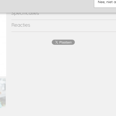
Nee, niet 
Specificaties
Productcode
2209-12483
Reacties
EAN code
8720173
Productcode leverancier
Y202-5742