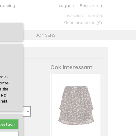
roeping
Inloggen
Registreren
UW WINKELWAGEN
Geen producten
(0)
MEISJES
JONGENS
Ook interessant
edia-
 onze
 site
e zij
rekt.
toestaan