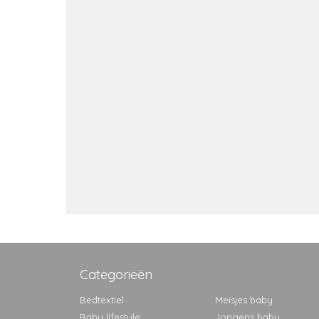
Categorieën
Bedtextiel
Meisjes baby
Baby lifestyle
Jongens baby